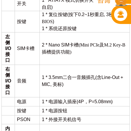
1 * AT/ATX 模式切换开关(
开启
/关闭来电
开关
自启
)
1 *
复位按键
(按下0.2~1秒重启, 3
秒清空
按键
BIOS
)
1 * 系统还原按键
左
侧
2 * Nano SIM
卡槽
(Mini PCIe及M.2 Key-B
I/O
SIM卡槽
插槽提供功能)
接
口
右
侧
1 * 3.5mm二合一音频插孔(含Line-Out +
I/O
音频
MIC, 美标)
接
口
电源
1 * 电源输入插座(4P，P=5.08mm)
按键
1 * 电源按钮
PSON
1 * 外接开关机信号
内