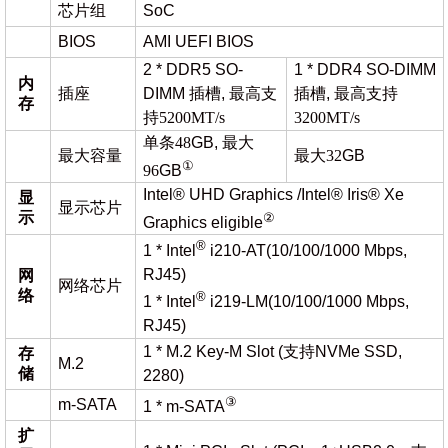
芯片组
SoC
BIOS
AMI UEFI BIOS
2 * DDR5 SO-
1 * DDR4 SO-DIMM
内
插座
DIMM 插槽,
最高支
插槽,
最高支持
存
持
5200MT/s
3200MT/s
单条
48
GB,
最大
最大容量
最大
32
GB
①
96
GB
Intel® UHD Graphics /Intel® Iris® Xe
显
显示芯片
示
②
Graphics eligible
®
1 * Intel
i210-AT(10/100/1000 Mbps,
RJ45)
网
网络芯片
络
®
1 * Intel
i219-LM(10/100/1000 Mbps,
RJ45)
1 * M.2 Key-M Slot (支持NVMe SSD,
存
M.2
储
2280)
③
m-SATA
1 * m-SATA
扩