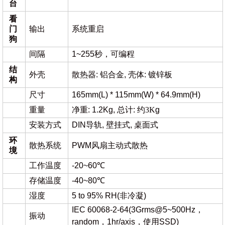
台
看
门
输出
系统重启
狗
间隔
1~255秒，可编程
结
外壳
散热器: 铝合金, 壳体: 镀锌板
构
尺寸
165mm(L) * 115mm(W) * 64.9mm(H)
重量
净重: 1.2Kg, 总计:
约
3K
g
安装方式
DIN导轨, 壁挂式, 桌面式
环
散热系统
PWM风扇主动式散热
境
工作温度
-20~60℃
存储温度
-40~80℃
湿度
5 to 95% RH(非冷凝)
IEC 60068-2-64(3Grms@5~500Hz，
振动
random，1hr/axis，使用SSD)