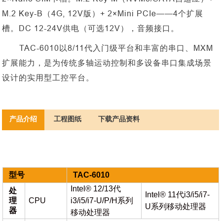
M.2 Key-B（4G, 12V版）+ 2×Mini PCIe——4个扩展
槽。DC 12-24V供电（可选12V），音频接口。
TAC-6010以8/11代入门级平台和丰富的串口、MXM
扩展能力，是为传统多轴运动控制和多设备串口集成场景
设计的实用型工控平台。
产品介绍
工程图纸
下载产品资料
型号
TAC-
6
010
Intel® 12/13代
处
Intel® 11代i3/i5/i7-
理
CPU
i3/i5/i7-U/P/H系列
U系列移动处理器
器
移动处理器