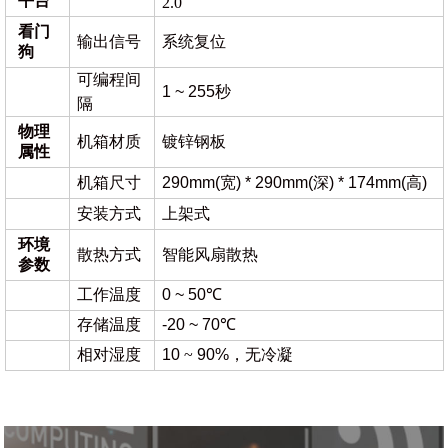
平台
2.0
看门
输出信号
系统复位
狗
可编程间
1 ~ 255秒
隔
物理
机箱材质
镀锌钢板
属性
机箱尺寸
290mm(宽) * 290mm(深) * 174mm(高)
安装方式
上架式
环境
散热方式
智能风扇散热
参数
工作温度
0 ~ 50℃
存储温度
-20 ~ 70℃
相对湿度
10
~
90%，无冷凝