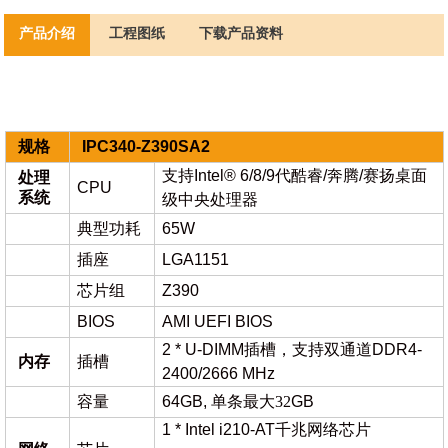
产品介绍
工程图纸
下载产品资料
规格
IPC
34
0-
Z390SA2
支持
Intel® 6/8/9代酷睿/奔腾/赛扬桌面
处理
CPU
系统
级中央处理器
典型功耗
65W
插座
LGA1151
芯片组
Z390
BIOS
AMI UEFI BIOS
2 * U-DIMM插槽，支持双通道DDR4-
内存
插槽
2400/2666 MHz
容量
64GB,
单条最大
32
GB
1 * Intel i210-AT千兆网络芯片