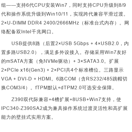
组——支持6代CPU安装Win7，同时支持CPU升级到8/9
代和操作系统升级到Win10/11，实现跨代兼容平滑过渡。
2×U-DIMM DDR4 2400/2666MHz（标准台式内存）。网
络配备双Intel千兆网口。
USB提供8路（后置2×USB 5Gbps + 4×USB2.0，内
置多路USB2.0），满足多外设接入。存储采用Win7友好
的mSATA方案（免NVMe驱动）+ 3×SATA3.0。扩展
2×PCIe x16(Gen3) + 2×PCI共4个标准槽位。三路显示
VGA + DVI-D + HDMI。6路COM（含RS232/485跳帽切
换COM3/4）。fTPM默认+dTPM2.0可选安全保障。
Z390双代际兼容+4槽扩展+8USB+Win7支持，使
IPC340-Z390SA2成为兼具操作系统过渡灵活性和高扩展
能力的壁挂式实用方案。