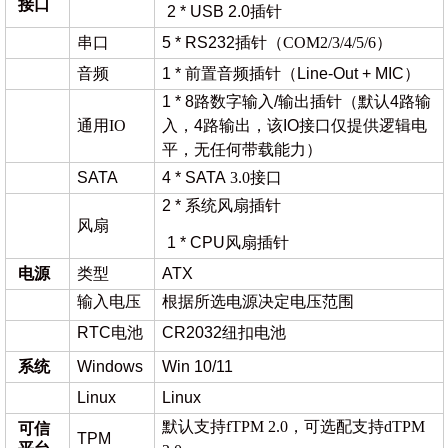
接口
2 * USB 2.0插针
串口
5 * RS232
插针（
COM2/3/4/5/6）
音频
1 * 前置音频插针（Line-Out + MIC）
1 * 8路数字输入/输出插针（默认4路输
通用
IO
入，4路输出，该IO接口仅提供逻辑电
平，无任何带载能力）
SATA
4 * SATA
3.0接口
2 * 系统风扇插针
风扇
1 * CPU风扇插针
电源
类型
ATX
输入电压
根据所选电源决定电压范围
RTC电池
CR2032纽扣电池
系统
Windows
Win 10/11
Linux
Linux
默认支持
fTPM 2.0，可选配支持dTPM
可信
TPM