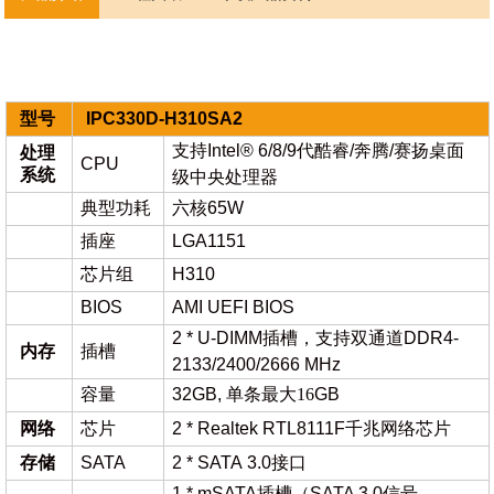
型号
IPC3
30D
-
H310SA2
支持
Intel® 6/8/9代酷睿/奔腾/赛扬桌面
处理
CPU
系统
级中央处理器
典型功耗
六核65W
插座
LGA1151
芯片组
H310
BIOS
AMI UEFI BIOS
2 * U-DIMM插槽，支持双通道DDR4-
内存
插槽
2133/2400/2666 MHz
容量
32GB,
单条最大
16
GB
网络
芯片
2 * Realtek RTL8111F千兆网络芯片
存储
SATA
2 * SATA 3.0接口
1 * mSATA插槽（SATA 3.0信号，