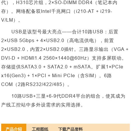
代），H310芯片组，2×SO-DIMM DDR4（笔记本内
存）。网络配备双Intel千兆网口（i210-AT + i219-
V/LM）。
USB是该型号最大亮点——合计10路USB：后置
2×USB 5Gbps + 4×USB2.0（高电流供电），前置
2×USB2.0，内置2×USB2.0插针。三路显示输出（VGA +
DVI-D + HDMI1.4 2560×1440@60Hz）支持多屏联动。
存储提供SATA3.0 + SATA2.0 + mSATA。扩展1×PCIe
x16(Gen3) + 1×PCI + Mini PCIe（含SIM）。6路
COM（2路RS232/422/485）。
10路USB+三显+6-9代DDR4平台的组合，使其成为
产线工控站中多外设需求的实用选择。
产品介绍
工程图纸
下载产品资料