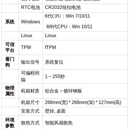
RTC电池
CR2032纽扣电池
6
代
CPU：
Win 7/10/11
系统
Windows
8/9代CPU：Win 10/11
Linux
Linux
可信
TPM
fTPM
平台
看门
输出信号
系统复位
狗
可编程间
1 ~ 255秒
隔
物理
机箱材质
铝合金
+ 镀锌钢板
属性
机箱尺寸
266mm(宽) * 268mm(深) * 127mm(高)
安装方式
壁挂, 桌面
环境
散热方式
智能风扇散热
参数