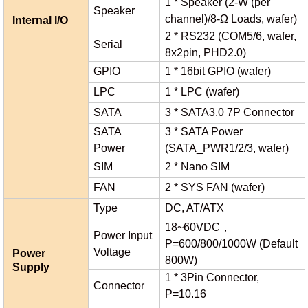
1 * Speaker (2-W (per
Speaker
channel)/8-Ω Loads, wafer)
Internal I/O
2 * RS232 (COM5/6, wafer,
Serial
8x2pin, PHD2.0)
GPIO
1 * 16bit GPIO (wafer)
LPC
1 * LPC (wafer)
SATA
3 * SATA3.0 7P Connector
SATA
3 * SATA Power
Power
(SATA_PWR1/2/3, wafer)
SIM
2 * Nano SIM
FAN
2 * SYS FAN (wafer)
Type
DC, AT/ATX
18~60VDC，
Power Input
P=600/800/1000W (Default
Voltage
Power
800W)
Supply
1 * 3Pin Connector,
Connector
P=10.16