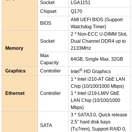
Socket
LGA1151
Chipset
Q170
AMI UEFI BIOS (Support
BIOS
Watchdog Timer)
2 * Non-ECC U-DIMM Slot,
Socket
Dual Channel DDR4 up to
Memory
2133MHz
Max
64GB, Single Max. 32GB
Capacity
®
Graphics
Controller
Intel
HD Graphics
1 * Intel i210-AT GbE LAN
Chip (10/100/1000 Mbps)
Ethernet
Controller
1 * Intel i219-LM/V GbE
LAN Chip (10/100/1000
Mbps)
3 * SATA3.0, Quick release
2.5" hard disk bays
SATA
(T≤7mm), Support RAID 0,