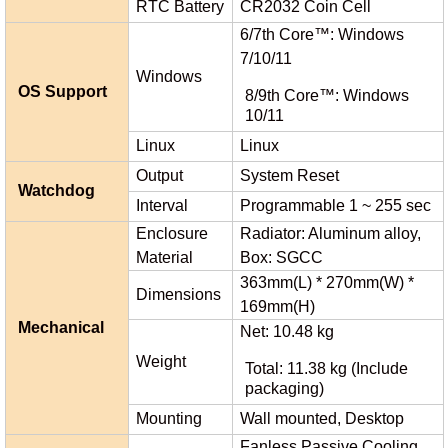
RTC Battery
CR2032 Coin Cell
6/7th Core™: Windows
7/10/11
Windows
OS Support
8/9th Core™: Windows
10/11
Linux
Linux
Output
System Reset
Watchdog
Interval
Programmable 1 ~ 255 sec
Enclosure
Radiator: Aluminum alloy,
Material
Box: SGCC
363mm(L) * 270mm(W) *
Dimensions
169mm(H)
Mechanical
Net: 10.48 kg
Weight
Total: 11.38 kg (Include
packaging)
Mounting
Wall mounted, Desktop
Fanless Passive Cooling