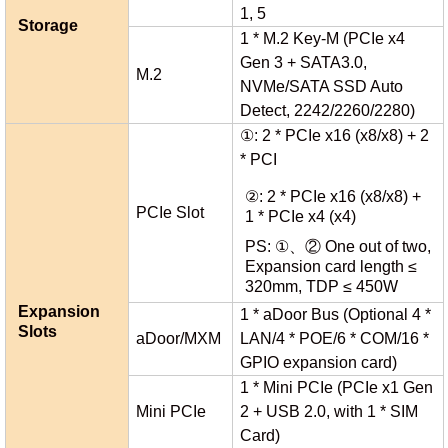
1, 5
Storage
1 * M.2 Key-M (PCIe x4
Gen 3 + SATA3.0,
M.2
NVMe/SATA SSD Auto
Detect, 2242/2260/2280)
①: 2 * PCIe x16 (x8/x8) + 2
* PCI
②: 2 * PCIe x16 (x8/x8) +
PCIe Slot
1 * PCIe x4 (x4)
PS: ①、② One out of two,
Expansion card length ≤
320mm, TDP ≤ 450W
Expansion
1 * aDoor Bus (Optional 4 *
Slots
aDoor/MXM
LAN/4 * POE/6 * COM/16 *
GPIO expansion card)
1 * Mini PCIe (PCIe x1 Gen
Mini PCIe
2 + USB 2.0, with 1 * SIM
Card)