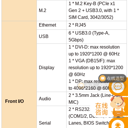
1 * M.2 Key-B (PCIe x1
M.2
Gen 2 + USB3.0, with 1 *
SIM Card, 3042/3052)
Ethernet
2 * RJ45
6 * USB3.0 (Type-A,
USB
5Gbps)
1 * DVI-D: max resolution
up to 1920*1200 @ 60Hz
1 * VGA (DB15/F): max
Display
resolution up to 1920*1200
在线选型
@ 60Hz
电话：400-702-7002
1 * DP: max resolution up
to 4096*2160 @ 60Hz
2 * 3.5mm Jack (Line-Out +
Audio
Front I/O
MIC)
2 * RS232/422/485
(COM1/2, DB9/M, Full
Serial
Lanes, BIOS Switch)