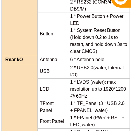
2 * RS232 (COM3/4,
DB9/M)
1 * Power Button + Power
LED
1 * System Reset Button
Button
(Hold down 0.2 to 1s to
restart, and hold down 3s to
clear CMOS)
Rear I/O
Antenna
6 * Antenna hole
2 * USB2.0(wafer, Internal
USB
I/O)
1 * LVDS (wafer): max
LCD
resolution up to 1920*1200
@ 60Hz
TFront
1 * TF_Panel (3 * USB 2.0
Panel
+ FPANEL, wafer)
1 * FPanel (PWR + RST +
Front Panel
LED, wafer)