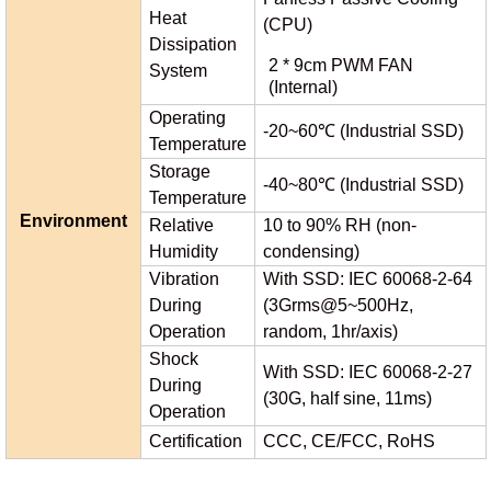
Heat
(CPU)
Dissipation
2 * 9cm PWM FAN
System
(Internal)
Operating
-20~60℃ (Industrial SSD)
Temperature
Storage
-40~80℃ (Industrial SSD)
Temperature
Environment
Relative
10 to 90% RH (non-
Humidity
condensing)
Vibration
With SSD: IEC 60068-2-64
During
(3Grms@5~500Hz,
Operation
random, 1hr/axis)
Shock
With SSD: IEC 60068-2-27
During
(30G, half sine, 11ms)
Operation
Certification
CCC, CE/FCC, RoHS