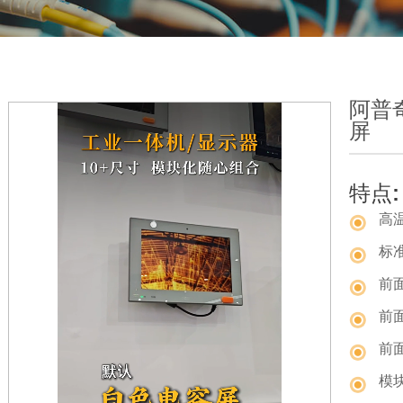
阿普奇
屏
特点:
高
标
前面
前
前面
模块