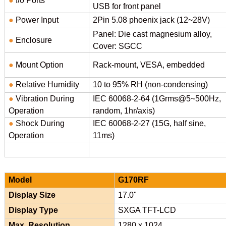
●
I/0 Ports
USB for front panel
●
Power Input
2Pin 5.08 phoenix jack (12~28V)
Panel: Die cast magnesium alloy,
●
Enclosure
Cover: SGCC
●
Mount Option
Rack-mount, VESA, embedded
●
Relative Humidity
10 to 95% RH (non-condensing)
●
Vibration During
IEC 60068-2-64 (1Grms@5~500Hz,
Operation
random, 1hr/axis)
●
Shock During
IEC 60068-2-27 (15G, half sine,
Operation
11ms)
Model
G170RF
Display Size
17.0"
Display Type
SXGA TFT-LCD
Max. Resolution
1280 x 1024