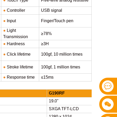
●
Touch Type
Five-wire analog resistive
●
Controller
USB signal
●
Input
Finger/Touch pen
●
Light
≥78%
Transmission
●
Hardness
≥3H
●
Click lifetime
100gf, 10 million times
●
Stroke lifetime
100gf, 1 million times
●
Response time
≤15ms
G190RF
19.0"
SXGA TFT-LCD
1280 x 1024