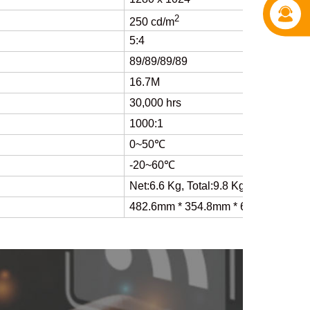
2
250 cd/m
5:4
89/89/89/89
16.7M
30,000 hrs
1000:1
0~50℃
-20~60℃
Net:6.6 Kg, Total:9.8 Kg
482.6mm * 354.8mm * 65mm