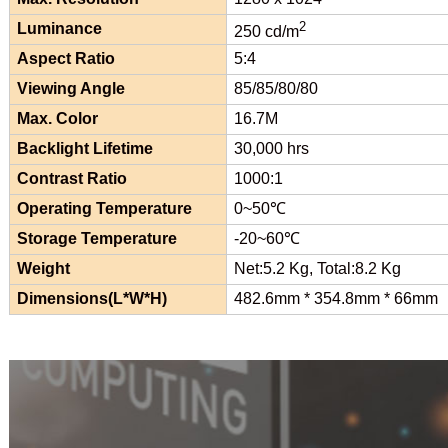
2
Luminance
250 cd/m
Aspect Ratio
5:4
Viewing Angle
85/85/80/80
Max. Color
16.7M
Backlight Lifetime
30,000 hrs
Contrast Ratio
1000:1
Operating Temperature
0~50℃
Storage Temperature
-20~60℃
Weight
Net:5.2 Kg, Total:8.2 Kg
Dimensions(L*W*H)
482.6mm * 354.8mm * 66mm