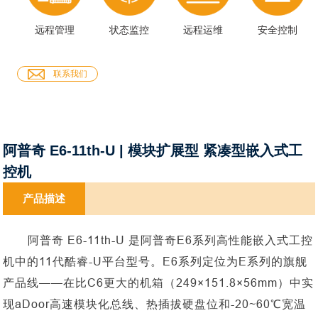
远程管理
状态监控
远程运维
安全控制
联系我们
阿普奇 E6-11th-U | 模块扩展型 紧凑型嵌入式工
控机
产品描述
阿普奇
E6-11th-U 是阿普奇E6系列高性能嵌入式工控
机中的11代酷睿-U平台型号。E6系列定位为E系列的旗舰
产品线——在比C6更大的机箱（249×151.8×56mm）中实
现aDoor高速模块化总线、热插拔硬盘位和-20~60℃宽温