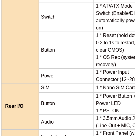
1 * AT/ATX Mode
Switch (Enable/Di
Switch
automatically pow
on)
1 * Reset (hold d
0.2 to 1s to restart,
Button
clear CMOS)
1 * OS Rec (syste
recovery)
1 * Power Input
Power
Connector (12~28
SIM
1 * Nano SIM Card
1 * Power Button 
Button
Power LED
Rear I/O
1 * PS_ON
1 * 3.5mm Audio J
Audio
(Line-Out + MIC, 
1 * Front Panel (wa