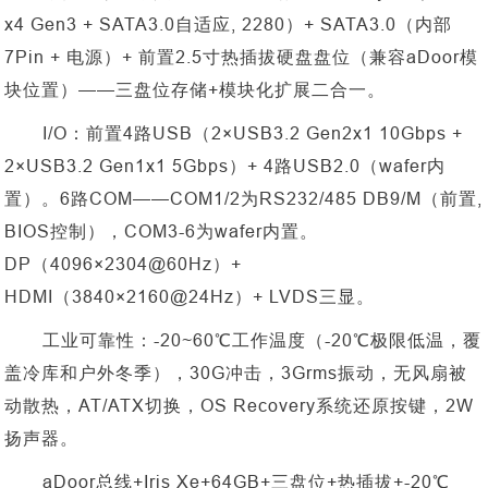
x4 Gen3 + SATA3.0自适应, 2280）+ SATA3.0（内部
7Pin + 电源）+ 前置2.5寸热插拔硬盘盘位（兼容aDoor模
块位置）——三盘位存储+模块化扩展二合一。
I/O：前置4路USB（2×USB3.2 Gen2x1 10Gbps +
2×USB3.2 Gen1x1 5Gbps）+ 4路USB2.0（wafer内
置）。6路COM——COM1/2为RS232/485 DB9/M（前置,
BIOS控制），COM3-6为wafer内置。
DP（4096×2304@60Hz）+
HDMI（3840×2160@24Hz）+ LVDS三显。
工业可靠性：
-20~60℃工作温度（-20℃极限低温，覆
盖冷库和户外冬季），30G冲击，3Grms振动，无风扇被
动散热，AT/ATX切换，OS Recovery系统还原按键，2W
扬声器。
aDoor总线+Iris Xe+64GB+三盘位+热插拔+-20℃