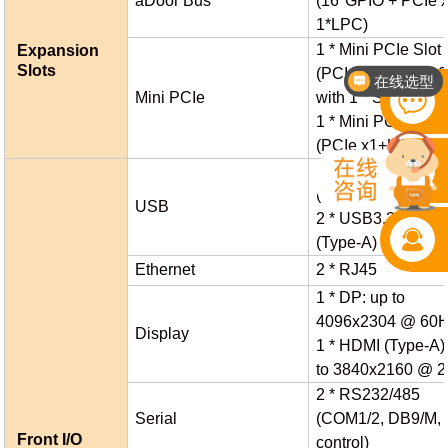
aDoor Bus
(16*GPIO + PCIe 
1*LPC)
1 * Mini PCIe Slot
Expansion
在线选型
Slots
(PCIe x1+USB 2.0
电话：400-702-7002
Mini PCIe
with 1 * SIM Card)
1 * Mini PCIe Slot
(PCIe x1+USB 2.0
2 * USB3.2 Gen2x
(Type-A)
USB
2 * USB3.2 Gen1x
(Type-A)
Ethernet
2 * RJ45
1 * DP: up to
4096x2304 @ 60
Display
1 * HDMI (Type-A)
to 3840x2160 @ 
2 * RS232/485
Serial
(COM1/2, DB9/M,
Front I/O
control)