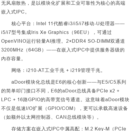
无风扇散热，是以模块化扩展和工业可靠性为核心的高端
嵌入式IPC。
核心平台：
Intel 11代酷睿i3/i5/i7移动-U处理器——
i5/i7型号集成Iris Xe Graphics（96EU），可通过
OpenVINO运行轻量AI推理。2×DDR4 SO-DIMM双通道
3200MHz（64GB）——在嵌入式IPC中提供服务器级的
内存容量。
网络：
i210-AT工业千兆 + i219管理千兆。
aDoor模块化总线是E6的核心创新——与E5/C5系列
的简单叩门接口不同，E6的aDoor总线具备PCIe x2 +
LPC + 16路GPIO的高带宽信号通道。这意味着aDoor模块
不仅是低速I/O扩展（GPIO/COM），更可以承载高速设备
（如额外以太网控制器、CAN总线模块等）。
存储方案在嵌入式
IPC中属高配：M.2 Key-M（PCIe