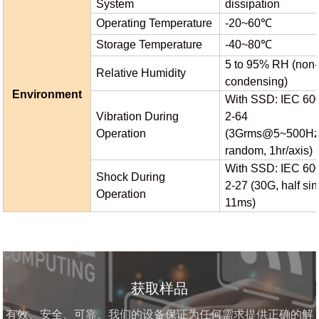
System
dissipation
Operating Temperature
-20~60℃
Storage Temperature
-40~80℃
5 to 95% RH (non-
Relative Humidity
condensing)
Environment
With SSD: IEC 60
Vibration During
2-64
Operation
(3Grms@5~500Hz
random, 1hr/axis)
With SSD: IEC 60
Shock During
2-27 (30G, half sin
Operation
11ms)
获取样品
有效、安全、可靠。我们的设备保证为任何需求提供正确的解