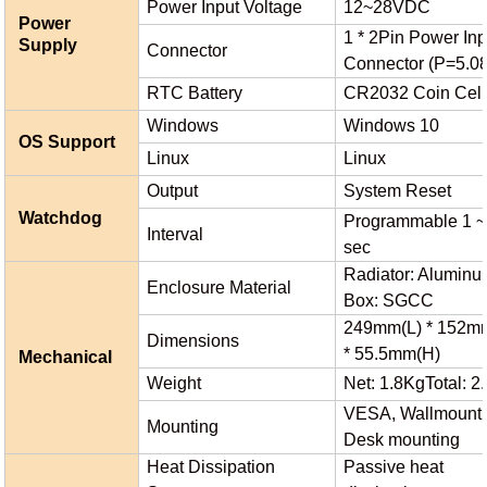
Power Input Voltage
12~28VDC
Power
1 * 2Pin Power Inp
Supply
Connector
Connector (P=5.
RTC Battery
CR2032 Coin Cell
Windows
Windows 10
OS Support
Linux
Linux
Output
System Reset
Watchdog
Programmable 1 ~
Interval
sec
Radiator: Aluminu
Enclosure Material
Box: SGCC
249mm(L) * 152m
Dimensions
* 55.5mm(H)
Mechanical
Weight
Net: 1.8Kg
Total: 2
VESA, Wallmount,
Mounting
Desk mounting
Heat Dissipation
Passive heat