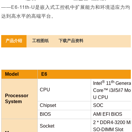
——E6-11th-U是嵌入式工控机中扩展能力和环境适应力均
达到高水平的高端平台。
产品介绍
工程图纸
下载产品资料
Model
E6
®
th
Intel
11
Generat
CPU
Core™ i3/i5/i7 Mob
Processor
U CPU
System
Chipset
SOC
BIOS
AMI EFI BIOS
2 * DDR4-3200 M
Socket
SO-DIMM Slot