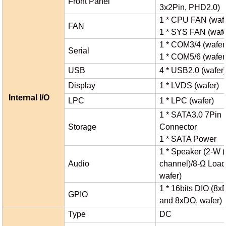
Front Panel
3x2Pin, PHD2.0)
1 * CPU FAN (waf
FAN
1 * SYS FAN (wafe
1 * COM3/4 (wafer
Serial
1 * COM5/6 (wafer
USB
4 * USB2.0 (wafer
Display
1 * LVDS (wafer)
Internal I/O
LPC
1 * LPC (wafer)
1 * SATA3.0 7Pin
Storage
Connector
1 * SATA Power
1 * Speaker (2-W (
Audio
channel)/8-Ω Load
wafer)
1 * 16bits DIO (8x
GPIO
and 8xDO, wafer)
Type
DC