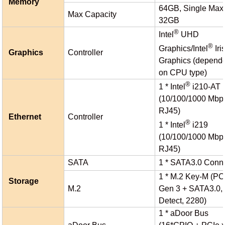
Memory
64GB, Single Max
Max Capacity
32GB
®
Intel
UHD
®
Graphics/Intel
Iri
Graphics
Controller
Graphics (depend
on CPU type)
®
1 * Intel
i210-AT
(10/100/1000 Mbp
RJ45)
Ethernet
Controller
®
1 * Intel
i219
(10/100/1000 Mbp
RJ45)
SATA
1 * SATA3.0 Conn
1 * M.2 Key-M (PC
Storage
M.2
Gen 3 + SATA3.0,
Detect, 2280)
1 * aDoor Bus