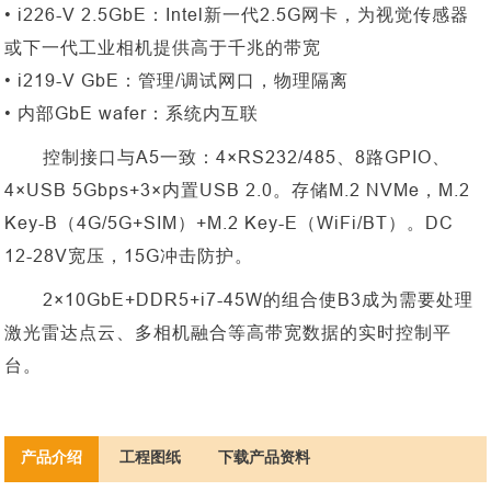
• i226-V 2.5GbE：Intel新一代2.5G网卡，为视觉传感器
或下一代工业相机提供高于千兆的带宽
• i219-V GbE：管理/调试网口，物理隔离
• 内部GbE wafer：系统内互联
控制接口与
A5一致：4×RS232/485、8路GPIO、
4×USB 5Gbps+3×内置USB 2.0。存储M.2 NVMe，M.2
Key-B（4G/5G+SIM）+M.2 Key-E（WiFi/BT）。DC
12-28V宽压，15G冲击防护。
2×10GbE+DDR5+i7-45W的组合使B3成为需要处理
激光雷达点云、多相机融合等高带宽数据的实时控制平
台。
产品介绍
工程图纸
下载产品资料