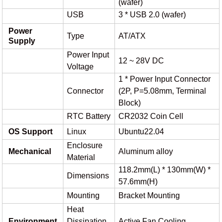
(wafer)
USB
3 * USB 2.0 (wafer)
Power
Type
AT/ATX
Supply
Power Input
12 ~ 28V DC
Voltage
1 * Power Input Connector
Connector
(2P, P=5.08mm, Terminal
Block)
RTC Battery
CR2032 Coin Cell
OS Support
Linux
Ubuntu
22
.
04
Enclosure
Mechanical
Aluminum alloy
Material
118.2
mm(L) * 1
30
mm(W)
*
Dimensions
57.6mm(H)
Mounting
Bracket Mounting
Heat
Environment
Dissipation
Active Fan Cooling