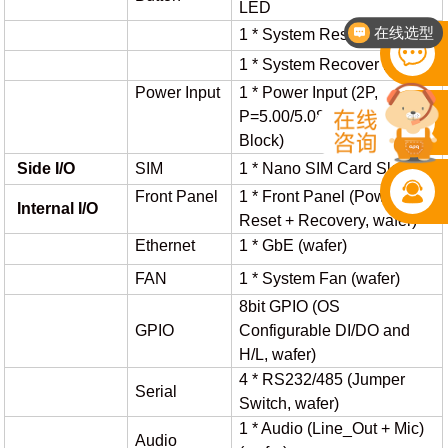
LED
1 * System Reset
b
utton
电话：400-702-7002
1 * System R
ecover
b
utton
Power Input
1 * Power Input (2P,
P=5.00/5.08, Terminal
Block)
S
ide I/O
S
IM
1 * N
ano
SIM Card Slots
Front Panel
1 * Front Panel (Power +
Internal I/O
Reset + Recovery, wafer)
Ethernet
1 * GbE (wafer)
FAN
1 * System Fan (wafer)
8
bit
GPIO (OS
GPIO
Configurable DI/DO and
H/L,
w
afer)
4 * RS232/485 (Jumper
Serial
Switch, wafer)
1 * A
udio
(Line_Out + Mic)
A
udio