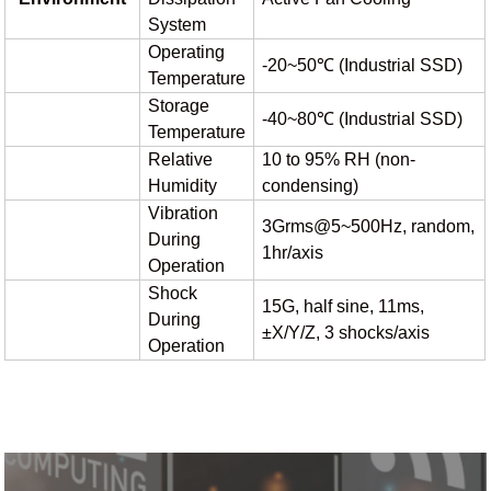
System
Operating
-20~
5
0℃ (Industrial SSD)
Temperature
Storage
-40~80℃ (Industrial SSD)
Temperature
Relative
10 to 95% RH (non-
Humidity
condensing)
Vibration
3Grms@5~500Hz, random,
During
1hr/axis
Operation
Shock
15G, half sine, 11ms,
During
±
X/Y/Z, 3 shocks/axis
Operation