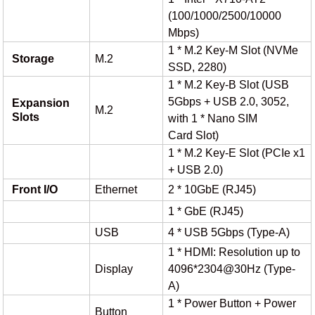
(100/1000/2500/10000
Mbps)
1 * M.2 Key-M Slot (NVMe
Storage
M.2
SSD, 2280)
1 * M.2 Key-B Slot (USB
5Gbps
+
USB 2.0, 3052,
Expansion
M.2
Slots
with 1 * N
ano
SIM
Card Slot)
1 * M.2 Key-E Slot (PCI
e
x
1
+
USB 2.0)
Front I/O
Ethernet
2 * 10GbE (RJ45)
1 * GbE (RJ45)
USB
4 * USB 5Gbps (Type-A)
1 * HDMI: Resolution up to
Display
4096*2304@30Hz (Type-
A)
1 * Power Button + Power
Button
在线选型