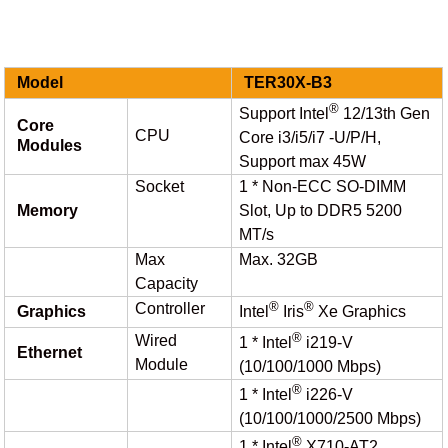
Model
TER30X-B3
®
Support Intel
12/13th Gen
Core
CPU
Core i3/i5/i7 -U/P/H,
Modules
Support max 45W
Socket
1 * Non-ECC SO-DIMM
Memory
Slot, Up to DDR5 5200
MT/s
Max
Max. 32GB
Capacity
®
®
Controller
Graphics
Intel
Iris
Xe Graphics
®
Wired
1 * Intel
i219-V
Ethernet
Module
(10/100/1000 Mbps)
®
1 * Intel
i226-V
(10/100/1000/2500 Mbps)
®
1 * Intel
X710-AT2