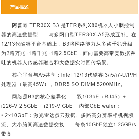
产品描述
阿普奇
TER30X-B3 是TER系列X86机器人小脑控制
器的高速数据型——与多网口型TER30X-A5形成互补。在
12/13代酷睿平台基础上，B3将网络能力从多路千兆升级
为2路万兆+1路千兆+1路2.5GbE，面向需要高带宽数据吞
吐的机器人传感器融合和大数据实时回传场景。
核心平台与
A5共享：Intel 12/13代酷睿i3/i5/i7-U/P/H
处理器（最高45W），DDR5 SO-DIMM 5200MHz。
网络是
B3的核心差异化——双10GbE（RJ45）+
i226-V 2.5GbE + i219-V GbE + 内部GbE wafer：
• 2×10GbE：激光雷达点云数据、多路高分辨率相机视频
流、大小脑间高速数据交换——每条10GbE独立1.25GB/s
带宽