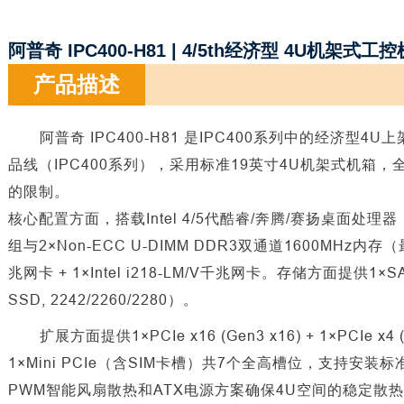
阿普奇 IPC400-H81 | 4/5th经济型 4U机架式工控
产品描述
阿普奇
IPC400-H81 是IPC400系列中的经济
品线（IPC400系列），采用标准19英寸4U机架式机箱
的限制。
核心配置方面，搭载
Intel 4/5代酷睿/奔腾/赛扬桌面处理器（
组与2×Non-ECC U-DIMM DDR3双通道1600MHz内存（
兆网卡 + 1×Intel i218-LM/V千兆网卡。存储方面提供1×SATA3
SSD, 2242/2260/2280）。
扩展方面提供
1×PCIe x16 (Gen3 x16) + 1×PCIe x4 
1×Mini PCIe（含SIM卡槽）共7个全高槽位，支持
PWM智能风扇散热和ATX电源方案确保4U空间的稳定散