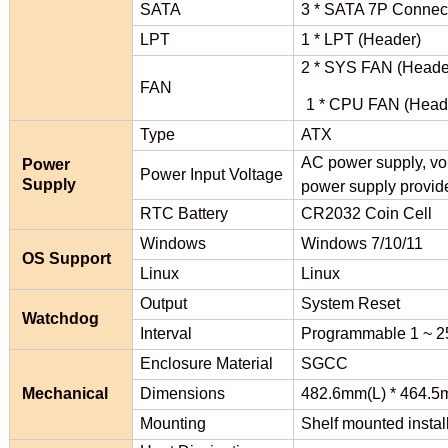
SATA
3 * SATA 7P Connec
LPT
1 * LPT (Header)
2 * SYS FAN (Heade
FAN
1 * CPU FAN (Head
Type
ATX
AC power supply, vo
Power
Power Input Voltage
Supply
power supply provid
RTC Battery
CR2032 Coin Cell
Windows
Windows 7/10/11
OS Support
Linux
Linux
Output
System Reset
Watchdog
Interval
Programmable 1 ~ 2
Enclosure Material
SGCC
Mechanical
Dimensions
482.6mm(L) * 464.
Mounting
Shelf mounted instal