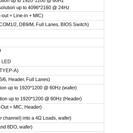
lution up to 1920*1200 @ 60Hz
solution up to 4096*2160 @ 24Hz
-out + Line-in + MIC)
COM1/2, DB9/M, Full Lanes, BIOS Switch)
D
us LED
l TYEP-A)
/6, Header, Full Lanes)
tion up to 1920*1200 @ 60Hz (wafer)
ution up to 1920*1200 @ 60Hz (Header)
e-Out + MIC, Header)
r channel) into a 4Ω Loads, wafer)
 and 8DO, wafer)