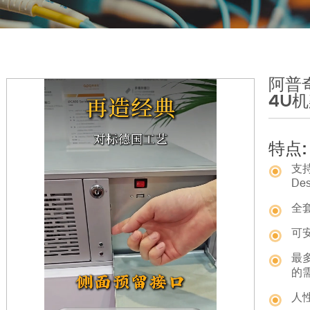
阿普奇
4U
特点:
支持I
De
全
可
最
的
人