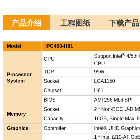
产品介绍
工程图纸
下载产品
Model
IPC400-H81
®
Support Intel
4/5th 
CPU
CPU
TDP
95W
Processor
System
Socket
LGA1150
Chipset
H81
BIOS
AMI 256 Mbit SPI
Socket
2 * Non-ECC U-DIMM
Memory
Capacity
16GB, Single Max. 
Graphics
Controller
Intel® UHD Graphic
1 * Intel i210-AT G