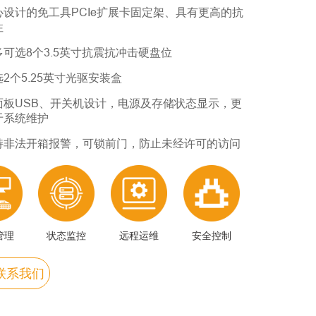
心设计的免工具PCIe扩展卡固定架、具有更高的抗
性
多可选8个3.5英寸抗震抗冲击硬盘位
选2个5.25英寸光驱安装盒
⾯板USB、开关机设计，电源及存储状态显⽰，更
于系统维护
持非法开箱报警，可锁前门，防止未经许可的访问
管理
状态监控
远程运维
安全控制
联系我们