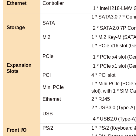
Ethernet
Controller
1 * Intel i218-LM/
1 * SATA3.0 7P Con
SATA
Storage
2 * SATA2.0 7P Con
M.2
1 * M.2 Key-M (SAT
1 * PCIe x16 slot (Ge
PCIe
1 * PCIe x4 slot (Ge
Expansion
1 * PCIe x1 slot (Ge
Slots
PCI
4 * PCI slot
1 * Mini PCIe (PCIe 
Mini PCIe
slot), with 1 * SIM Ca
Ethernet
2 * RJ45
2 * USB3.0 (Type-A)
USB
4 * USB2.0 (Type-A
PS/2
1 * PS/2 (Keyboard 
Front I/O