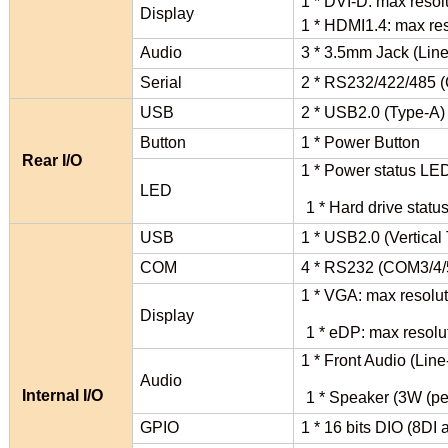
1 * DVI-D: max reso
Display
1 * HDMI1.4: max re
Audio
3 * 3.5mm Jack (Line
Serial
2 * RS232/422/485 (
USB
2 * USB2.0 (Type-A)
Button
1 * Power Button
Rear I/O
1 * Power status LE
LED
1 * Hard drive stat
USB
1 * USB2.0 (Vertica
COM
4 * RS232 (COM3/4/5
1 * VGA: max resolu
Display
1 * eDP: max resol
1 * Front Audio (Lin
Audio
Internal I/O
1 * Speaker (3W (pe
GPIO
1 * 16 bits DIO (8DI