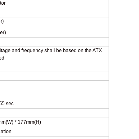
tor
r)
er)
ltage and frequency shall be based on the ATX
ed
55 sec
5mm(W) * 177mm(H)
lation