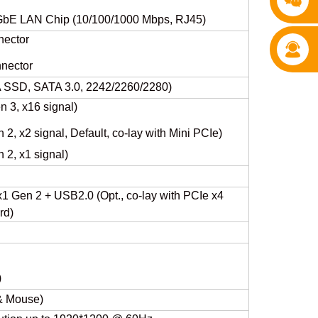
V GbE LAN Chip (10/100/1000 Mbps, RJ45)
nector
nector
A SSD, SATA 3.0, 2242/2260/2280)
n 3, x16 signal)
n 2, x2 signal, Default, co-lay with Mini PCIe)
n 2, x1 signal)
x1 Gen 2 + USB2.0 (Opt., co-lay with PCIe x4
rd)
)
& Mouse)