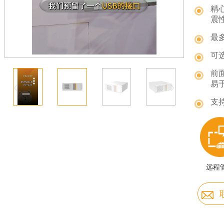
精
震
最
可
前
易
支
远程