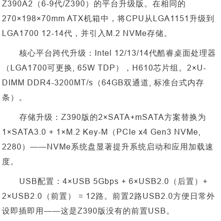
Z390A2（6-9代/Z390）的平台升级版。在相同的
270×198×70mm ATX机箱中，将CPU从LGA1151升级到
LGA1700 12-14代，并引入M.2 NVMe存储。
核心平台跨代升级：
Intel 12/13/14代酷睿桌面处理器
（LGA1700可更换, 65W TDP），H610芯片组。2×U-
DIMM DDR4-3200MT/s（64GB双通道, 标准台式内存
条）。
存储升级：
Z390版的2×SATA+mSATA方案替换为
1×SATA3.0 + 1×M.2 Key-M（PCIe x4 Gen3 NVMe,
2280）——NVMe系统盘显著提升系统启动和应用加载速
度。
USB配置：4×USB 5Gbps + 6×USB2.0（后置）+
2×USB2.0（前置） = 12路。前置2路USB2.0方便日常外
设即插即用——这是Z390版没有的前置USB。