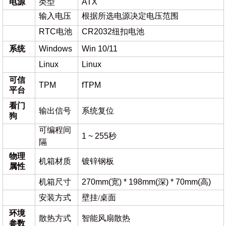
电源
类型
ATX
输入电压
根据所选电源决定电压范围
RTC电池
CR2032纽扣电池
系统
Windows
Win 10/11
Linux
Linux
可信
TPM
fTPM
平台
看门
输出信号
系统复位
狗
可编程间
1 ~ 255秒
隔
物理
机箱材质
镀锌钢板
属性
机箱尺寸
270mm(宽) * 198mm(深) * 70mm(高)
安装方式
壁挂
/桌面
环境
散热方式
智能风扇散热
参数