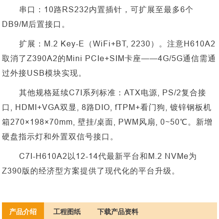
串口：
10路RS232内置插针，可扩展至最多6个
DB9/M后置接口。
扩展：
M.2 Key-E（WiFi+BT, 2230）。注意H610A2
取消了Z390A2的Mini PCIe+SIM卡座——4G/5G通信需通
过外接USB模块实现。
其他规格延续
C7I系列标准：ATX电源, PS/2复合接
口, HDMI+VGA双显, 8路DIO, fTPM+看门狗, 镀锌钢板机
箱270×198×70mm, 壁挂/桌面, PWM风扇, 0~50℃。新增
硬盘指示灯和外置双信号接口。
C7I-H610A2以12-14代最新平台和M.2 NVMe为
Z390版的经济型方案提供了现代化的平台升级。
产品介绍
工程图纸
下载产品资料