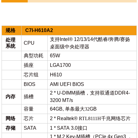
规格
C7I-H610A2
支持
Intel® 12/13/14
代酷睿
/奔腾/赛扬
处理
CPU
系统
桌面级中央处理器
典型功耗
65W
插座
LGA1700
芯片组
H610
BIOS
AMI UEFI BIOS
2 * U-DIMM插槽，支持双通道DDR4-
内存
插槽
3200 MT/s
容量
64GB,
单条最大
32
GB
网络
芯片
2 * Realtek®
RTL8111H千兆网络芯片
存储
SATA
1 * SATA 3.0接口
1 * M.2 Key-M插槽（PCIe 4x Gen3 ，