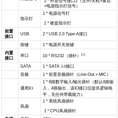
1 * 外置信号接口2（含开/关机+重启
+电源指示灯信号）
1 * 电源信号灯
指示灯
1 * 硬盘指示灯
前置
USB
2 * USB 2.0 Type-A接口
接口
按键
1 * 电源开关按键
内置
[1]
串口
10 * RS232（插针）
接口
SATA
1 * SATA
3.0接口
音频
1 * 前置音频插针（Line-Out + MIC）
1 * 8路数字输入/输出插针（默认4路输
通用
IO
入，4路输出，该IO接口仅提供逻辑电
平，无任何带载能力）
1 * 系统风扇插针
风扇
1 * CPU风扇插针