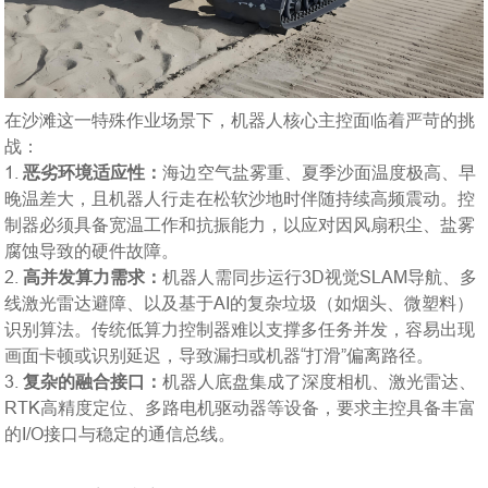
在沙滩这一特殊作业场景下，机器人核心主控面临着严苛的挑
战：
1.
恶劣环境适应性：
海边空气盐雾重、夏季沙面温度极高、早
晚温差大，且机器人行走在松软沙地时伴随持续高频震动。控
制器必须具备宽温工作和抗振能力，以应对因风扇积尘、盐雾
腐蚀导致的硬件故障。
2.
高并发算力需求：
机器人需同步运行3D视觉SLAM导航、多
线激光雷达避障、以及基于AI的复杂垃圾（如烟头、微塑料）
识别算法。传统低算力控制器难以支撑多任务并发，容易出现
画面卡顿或识别延迟，导致漏扫或机器“打滑”偏离路径。
3.
复杂的融合接口：
机器人底盘集成了深度相机、激光雷达、
RTK高精度定位、多路电机驱动器等设备，要求主控具备丰富
的I/O接口与稳定的通信总线。