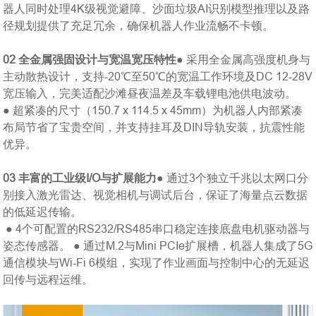
器人同时处理4K级视觉避障、沙面垃圾AI识别模型推理以及路
径规划提供了充足冗余，确保机器人作业流畅不卡顿。
02
全金属强固设计与宽温宽压特性
● 采用全金属高强度机身与
主动散热设计，支持-20℃至50℃的宽温工作环境及DC 12-28V
宽压输入，完美适配沙滩昼夜温差及车载锂电池供电波动。
● 超紧凑的尺寸（150.7 x 114.5 x 45mm）为机器人内部紧凑
布局节省了宝贵空间，并支持挂耳及DIN导轨安装，抗震性能
优异。
03
丰富的工业级I/O与扩展能力
● 通过3个独立千兆以太网口分
别接入激光雷达、视觉相机与调试后台，保证了海量点云数据
的低延迟传输。
● 4个可配置的RS232/RS485串口稳定连接底盘电机驱动器与
姿态传感器。
● 通过M.2与Mini PCIe扩展槽，机器人集成了5G
通信模块与Wi-Fi 6模组，实现了作业画面与控制中心的无延迟
回传与远程运维。