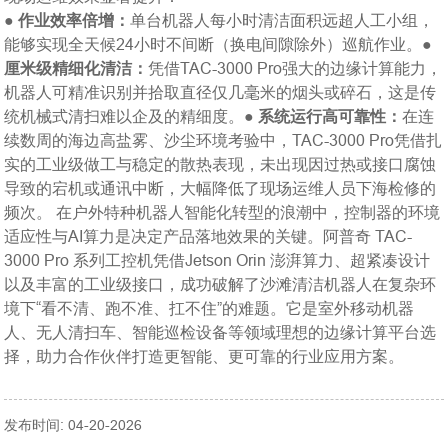
●
作业效率倍增：
单台机器人每小时清洁面积远超人工小组，
能够实现全天候24小时不间断（换电间隙除外）巡航作业。
●
厘米级精细化清洁：
凭借TAC-3000 Pro强大的边缘计算能力，
机器人可精准识别并拾取直径仅几毫米的烟头或碎石，这是传
统机械式清扫难以企及的精细度。
●
系统运行高可靠性：
在连
续数周的海边高盐雾、沙尘环境考验中，TAC-3000 Pro凭借扎
实的工业级做工与稳定的散热表现，未出现因过热或接口腐蚀
导致的宕机或通讯中断，大幅降低了现场运维人员下海检修的
频次。
在户外特种机器人智能化转型的浪潮中，控制器的环境
适应性与AI算力是决定产品落地效果的关键。阿普奇 TAC-
3000 Pro 系列工控机凭借Jetson Orin 澎湃算力、超紧凑设计
以及丰富的工业级接口，成功破解了沙滩清洁机器人在复杂环
境下“看不清、跑不准、扛不住”的难题。它是室外移动机器
人、无人清扫车、智能巡检设备等领域理想的边缘计算平台选
择，助力合作伙伴打造更智能、更可靠的行业应用方案。
发布时间: 04-20-2026