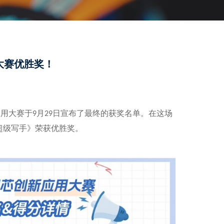
 大赛优胜奖！
应用大赛于
月
日宣布了最终的获奖名单。在这场
9
29
超级写手》荣获优胜奖。